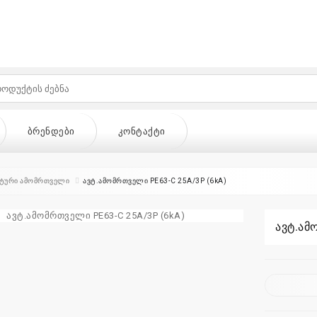
ᲑᲠᲔᲜᲓᲔᲑᲘ
ᲙᲝᲜᲢᲐᲥᲢᲘ
ტური ამომრთველი
ავტ.ამომრთველი PE63-C 25A/3P (6kA)
ავტ.ამ
ᲔᲑᲘ
ᲙᲝᲜᲢᲐᲥᲢᲘ