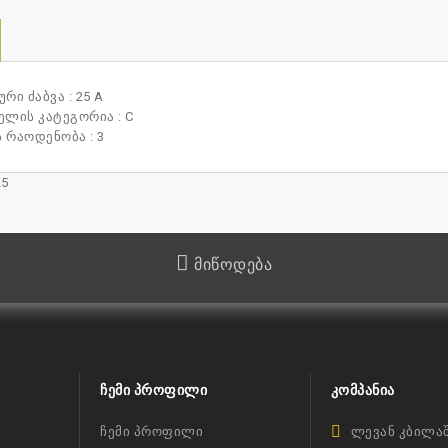
რი ძაბვა : 25 A
ლის კატეგორია : C
 რაოდენობა : 3
25
მიწოდება
ᲩᲔᲛᲘ ᲞᲠᲝᲤᲘᲚᲘ
ᲙᲝᲛᲞᲐᲜᲘᲐ
ჩემი პროფილი
ლევან კბილაშ