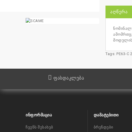
ᲐᲦᲬᲔᲠᲐ
ნომინალუ
ამომრთვე
მოდულის
Tags:
PE63-C 
ფასდაკლება
ᲘᲜᲤᲝᲠᲛᲐᲪᲘᲐ
ᲓᲐᲛᲐᲢᲔᲑᲘᲗᲘ
ჩვენს შესახებ
ბრენდები