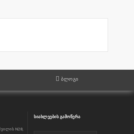
ბლოგი
ᲡᲘᲐᲮᲚᲔᲔᲑᲘᲡ ᲒᲐᲛᲝᲬᲔᲠᲐ
ვილის N28,