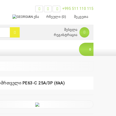
+995 511 110 115
ᲔᲜᲐ
ᲠᲩᲔᲣᲚᲘ (0)
ᲨᲔᲙᲕᲔᲗᲐ
ᲨᲔᲡᲕᲚᲐ
ᲠᲔᲒᲘᲡᲢᲠᲐᲪᲘᲐ
0
ომრთველი PE63-C 25A/3P (6kA)
0