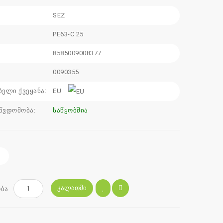
SEZ
:
PE63-C 25
8585009008377
0090355
ბელი ქვეყანა:
EU
წვდომობა:
საწყობშია
ᲙᲐᲚᲐᲗᲨᲘ
ბა