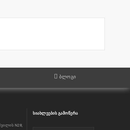
ბლოგი
ᲡᲘᲐᲮᲚᲔᲔᲑᲘᲡ ᲒᲐᲛᲝᲬᲔᲠᲐ
ვილის N28,