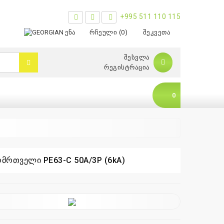
+995 511 110 115
ᲔᲜᲐ
ᲠᲩᲔᲣᲚᲘ (0)
ᲨᲔᲙᲕᲔᲗᲐ
ᲨᲔᲡᲕᲚᲐ
ᲠᲔᲒᲘᲡᲢᲠᲐᲪᲘᲐ
0
ომრთველი PE63-C 50A/3P (6kA)
0