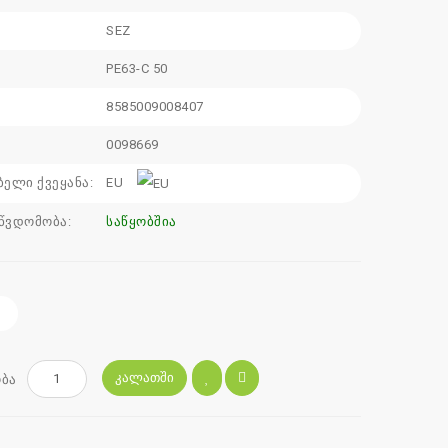
SEZ
:
PE63-C 50
8585009008407
0098669
ბელი ქვეყანა:
EU
წვდომობა:
საწყობშია
ᲙᲐᲚᲐᲗᲨᲘ
ბა