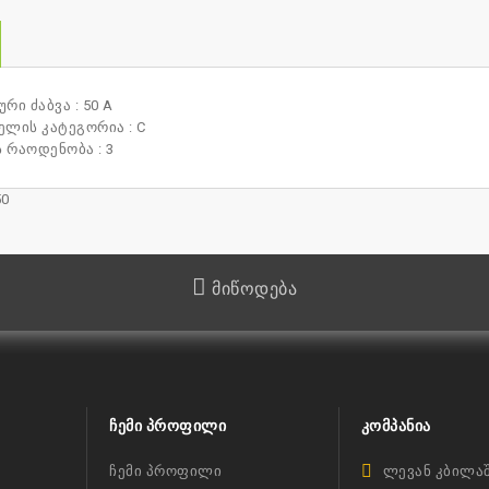
რი ძაბვა : 50 A
ლის კატეგორია : C
 რაოდენობა : 3
50
მიწოდება
ᲩᲔᲛᲘ ᲞᲠᲝᲤᲘᲚᲘ
ᲙᲝᲛᲞᲐᲜᲘᲐ
ჩემი პროფილი
ლევან კბილაშ