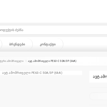
ᲑᲠᲔᲜᲓᲔᲑᲘ
ᲙᲝᲜᲢᲐᲥᲢᲘ
ტური ამომრთველი
ავტ.ამომრთველი PE63-C 50A/3P (6kA)
ავტ.ამ
ᲔᲑᲘ
ᲙᲝᲜᲢᲐᲥᲢᲘ