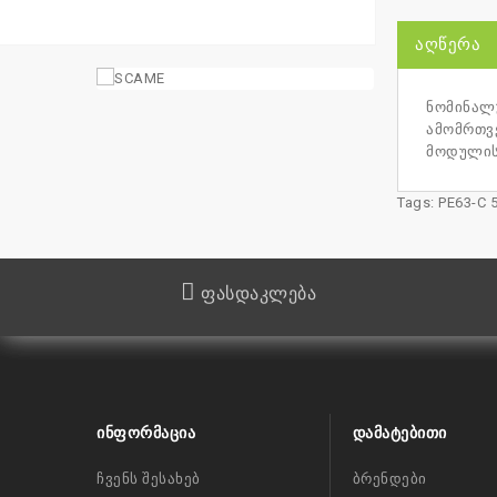
ᲐᲦᲬᲔᲠᲐ
ნომინალუ
ამომრთვე
მოდულის
Tags:
PE63-C 
ფასდაკლება
ᲘᲜᲤᲝᲠᲛᲐᲪᲘᲐ
ᲓᲐᲛᲐᲢᲔᲑᲘᲗᲘ
ჩვენს შესახებ
ბრენდები