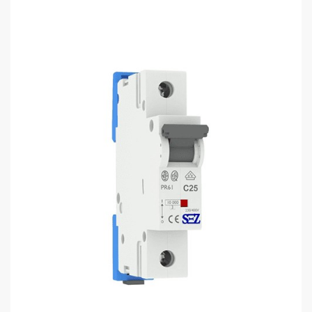
110
115
sales@electrics.ge