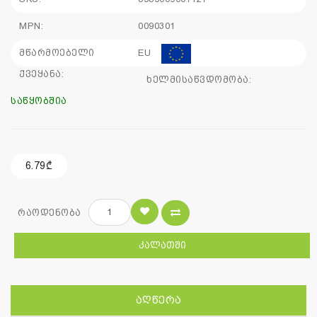
MPN:
0090301
მწარმოებელი
EU
ქვეყანა:
ხელმისაწვდომობა:
საწყობშია
6.79₾
რაოდენობა
ᲙᲐᲚᲐᲗᲨᲘ
ᲐᲦᲬᲔᲠᲐ